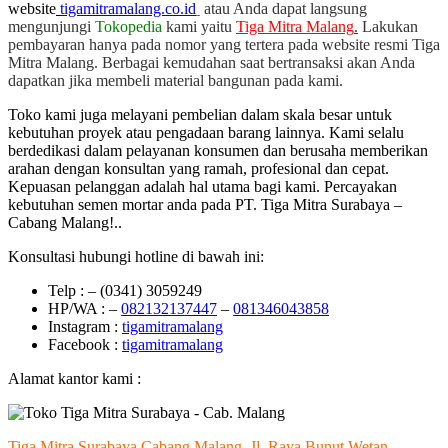
website
tigamitramalang.co.id
atau Anda dapat langsung
mengunjungi
Tokopedia
kami yaitu
Tiga Mitra Malang
.
Lakukan
pembayaran hanya pada nomor yang tertera pada website resmi Tiga
Mitra Malang. Berbagai kemudahan saat bertransaksi akan Anda
dapatkan jika membeli material bangunan pada kami.
Toko kami juga melayani pembelian dalam skala besar untuk
kebutuhan proyek atau pengadaan barang lainnya. Kami selalu
berdedikasi dalam pelayanan konsumen dan berusaha memberikan
arahan dengan konsultan yang ramah, profesional dan cepat.
Kepuasan pelanggan adalah hal utama bagi kami. Percayakan
kebutuhan semen mortar anda pada PT. Tiga Mitra Surabaya –
Cabang Malang!..
Konsultasi hubungi hotline di bawah ini:
Telp : – (0341) 3059249
HP/WA : –
082132137447
–
081346043858
Instagram :
tigamitramalang
Facebook :
tigamitramalang
Alamat kantor kami :
Tiga Mitra Surabaya Cabang Malang, Jl. Raya Bunut Wetan