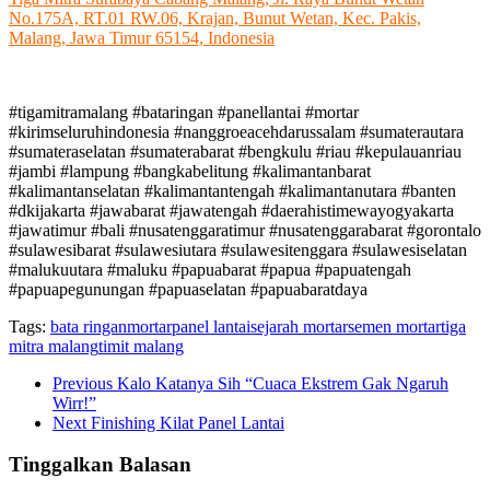
No.175A, RT.01 RW.06, Krajan, Bunut Wetan, Kec. Pakis,
Malang, Jawa Timur 65154, Indonesia
#tigamitramalang #bataringan #panellantai #mortar
#kirimseluruhindonesia #nanggroeacehdarussalam #sumaterautara
#sumateraselatan #sumaterabarat #bengkulu #riau #kepulauanriau
#jambi #lampung #bangkabelitung #kalimantanbarat
#kalimantanselatan #kalimantantengah #kalimantanutara #banten
#dkijakarta #jawabarat #jawatengah #daerahistimewayogyakarta
#jawatimur #bali #nusatenggaratimur #nusatenggarabarat #gorontalo
#sulawesibarat #sulawesiutara #sulawesitenggara #sulawesiselatan
#malukuutara #maluku #papuabarat #papua #papuatengah
#papuapegunungan #papuaselatan #papuabaratdaya
Tags:
bata ringan
mortar
panel lantai
sejarah mortar
semen mortar
tiga
mitra malang
timit malang
Previous
Kalo Katanya Sih “Cuaca Ekstrem Gak Ngaruh
Wirr!”
Next
Finishing Kilat Panel Lantai
Tinggalkan Balasan