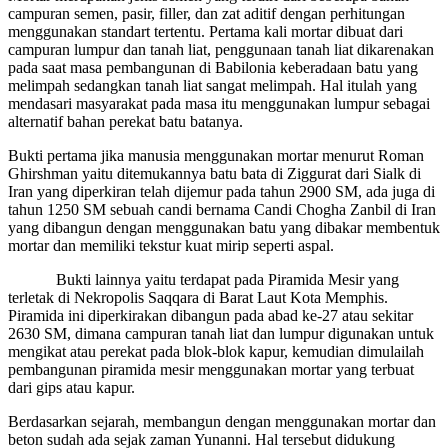
campuran semen, pasir, filler, dan zat aditif dengan perhitungan
menggunakan standart tertentu. Pertama kali mortar dibuat dari
campuran lumpur dan tanah liat, penggunaan tanah liat dikarenakan
pada saat masa pembangunan di Babilonia keberadaan batu yang
melimpah sedangkan tanah liat sangat melimpah. Hal itulah yang
mendasari masyarakat pada masa itu menggunakan lumpur sebagai
alternatif bahan perekat batu batanya.
Bukti pertama jika manusia menggunakan mortar menurut Roman
Ghirshman yaitu ditemukannya batu bata di Ziggurat dari Sialk di
Iran yang diperkiran telah dijemur pada tahun 2900 SM, ada juga di
tahun 1250 SM sebuah candi bernama Candi Chogha Zanbil di Iran
yang dibangun dengan menggunakan batu yang dibakar membentuk
mortar dan memiliki tekstur kuat mirip seperti aspal.
Bukti lainnya yaitu terdapat pada Piramida Mesir yang
terletak di Nekropolis Saqqara di Barat Laut Kota Memphis.
Piramida ini diperkirakan dibangun pada abad ke-27 atau sekitar
2630 SM, dimana campuran tanah liat dan lumpur digunakan untuk
mengikat atau perekat pada blok-blok kapur, kemudian dimulailah
pembangunan piramida mesir menggunakan mortar yang terbuat
dari gips atau kapur.
Berdasarkan sejarah, membangun dengan menggunakan mortar dan
beton sudah ada sejak zaman Yunanni. Hal tersebut didukung