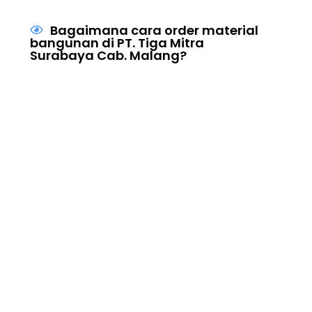
Bagaimana cara order material
bangunan di PT. Tiga Mitra
Surabaya Cab. Malang?
Masih Bingung??
Hubungi Kontak Dibawah Ini
Telepon : (0341) 3059249
Whatsapp : 082132137447
Whatsapp : 081346043858
Jl. Raya Pakis RT/RW 01/06 Bunut wetan -