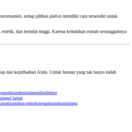
ornamen, setiap pilihan plafon memiliki cara tersendiri untuk
estetik, dan bernilai tinggi. Karena keindahan rumah sesungguhnya
dup dan kepribadian Anda. Untuk hunian yang tak hanya indah
ingantigamitramalang
distributor
g
panel lantai
lang
tigamitraconindonesia
tigamitramalang