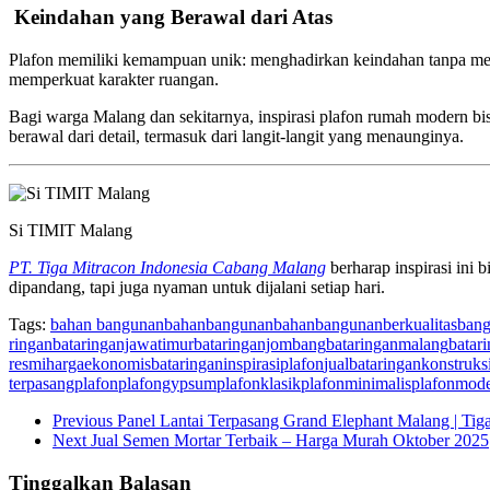
️ Keindahan yang Berawal dari Atas
Plafon memiliki kemampuan unik: menghadirkan keindahan tanpa mencur
memperkuat karakter ruangan.
Bagi warga Malang dan sekitarnya, inspirasi plafon rumah modern bi
berawal dari detail, termasuk dari langit-langit yang menaunginya.
Si TIMIT Malang
PT. Tiga Mitracon Indonesia Cabang Malang
berharap inspirasi ini
dipandang, tapi juga nyaman untuk dijalani setiap hari.
Tags:
bahan bangunan
bahanbangunan
bahanbangunanberkualitas
bang
ringan
bataringanjawatimur
bataringanjombang
bataringanmalang
batar
resmi
hargaekonomisbataringan
inspirasiplafon
jualbataringan
konstruks
terpasang
plafon
plafongypsum
plafonklasik
plafonminimalis
plafonmod
Previous
Panel Lantai Terpasang Grand Elephant Malang | Tig
Next
Jual Semen Mortar Terbaik – Harga Murah Oktober 2025
Tinggalkan Balasan