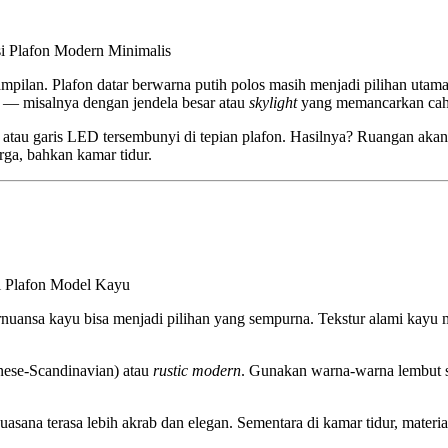
 Minimalis
pilan. Plafon datar berwarna putih polos masih menjadi pilihan utam
 — misalnya dengan jendela besar atau
skylight
yang memancarkan caha
) atau garis LED tersembunyi di tepian plafon. Hasilnya? Ruangan aka
rga, bahkan kamar tidur.
el Kayu
ansa kayu bisa menjadi pilihan yang sempurna. Tekstur alami kayu m
nese-Scandinavian) atau
rustic modern
. Gunakan warna-warna lembut s
uasana terasa lebih akrab dan elegan. Sementara di kamar tidur, mater