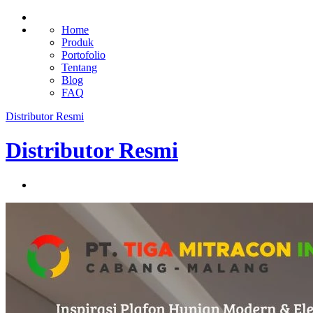
Home
Produk
Portofolio
Tentang
Blog
FAQ
Distributor Resmi
Distributor Resmi