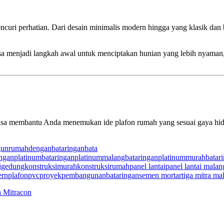
i perhatian. Dari desain minimalis modern hingga yang klasik dan ber
sa menjadi langkah awal untuk menciptakan hunian yang lebih nyaman, 
 bisa membantu Anda menemukan ide plafon rumah yang sesuai gaya hi
unrumahdenganbataringan
bata
inganplatinum
bataringanplatinummalang
bataringanplatinummurah
batar
igedung
konstruksimurah
konstruksirumah
panel lantai
panel lantai malan
ern
plafonpvc
proyekpembangunanbataringan
semen mortar
tiga mitra ma
a Mitracon