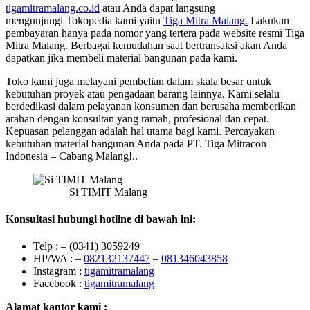
tigamitramalang.co.id
atau Anda dapat langsung
mengunjungi Tokopedia kami yaitu
Tiga Mitra Malang
.
Lakukan
pembayaran hanya pada nomor yang tertera pada website resmi Tiga
Mitra Malang. Berbagai kemudahan saat bertransaksi akan Anda
dapatkan jika membeli material bangunan pada kami.
Toko kami juga melayani pembelian dalam skala besar untuk
kebutuhan proyek atau pengadaan barang lainnya. Kami selalu
berdedikasi dalam pelayanan konsumen dan berusaha memberikan
arahan dengan konsultan yang ramah, profesional dan cepat.
Kepuasan pelanggan adalah hal utama bagi kami. Percayakan
kebutuhan material bangunan Anda pada PT. Tiga Mitracon
Indonesia – Cabang Malang!..
Si TIMIT Malang
Konsultasi hubungi hotline di bawah ini:
Telp : – (0341) 3059249
HP/WA : –
082132137447
–
081346043858
Instagram :
tigamitramalang
Facebook :
tigamitramalang
Alamat kantor kami :