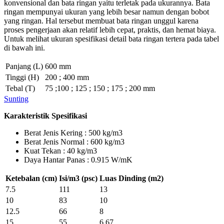
konvensional dan bata ringan yaitu terletak pada ukurannya. Bata
ringan mempunyai ukuran yang lebih besar namun dengan bobot
yang ringan. Hal tersebut membuat bata ringan unggul karena
proses pengerjaan akan relatif lebih cepat, praktis, dan hemat biaya.
Untuk melihat ukuran spesifikasi detail bata ringan tertera pada tabel
di bawah ini.
Panjang (L)
600 mm
Tinggi (H)
200 ; 400 mm
Tebal (T)
75 ;100 ; 125 ; 150 ; 175 ; 200 mm
Sunting
Karakteristik Spesifikasi
Berat Jenis Kering : 500 kg/m3
Berat Jenis Normal : 600 kg/m3
Kuat Tekan : 40 kg/m3
Daya Hantar Panas : 0.915 W/mK
Ketebalan (cm)
Isi/m3 (psc)
Luas Dinding (m2)
7.5
111
13
10
83
10
12.5
66
8
15
55
6.67