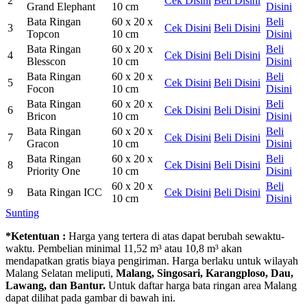
2
Cek Disini
Beli Disini
Grand Elephant
10 cm
Disini
Bata Ringan
60 x 20 x
Beli
3
Cek Disini
Beli Disini
Topcon
10 cm
Disini
Bata Ringan
60 x 20 x
Beli
4
Cek Disini
Beli Disini
Blesscon
10 cm
Disini
Bata Ringan
60 x 20 x
Beli
5
Cek Disini
Beli Disini
Focon
10 cm
Disini
Bata Ringan
60 x 20 x
Beli
6
Cek Disini
Beli Disini
Bricon
10 cm
Disini
Bata Ringan
60 x 20 x
Beli
7
Cek Disini
Beli Disini
Gracon
10 cm
Disini
Bata Ringan
60 x 20 x
Beli
8
Cek Disini
Beli Disini
Priority One
10 cm
Disini
60 x 20 x
Beli
9
Bata Ringan ICC
Cek Disini
Beli Disini
10 cm
Disini
Sunting
*Ketentuan :
Harga yang tertera di atas dapat berubah sewaktu-
waktu. Pembelian minimal 11,52 m³ atau 10,8 m³ akan
mendapatkan gratis biaya pengiriman. Harga berlaku untuk wilayah
Malang Selatan meliputi,
Malang, Singosari, Karangploso, Dau,
Lawang, dan Bantur.
Untuk daftar harga bata ringan area Malang
dapat dilihat pada gambar di bawah ini.