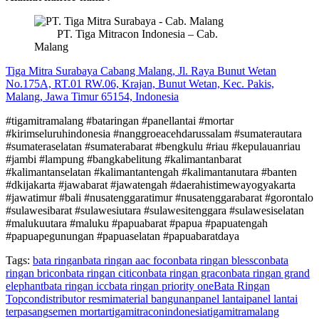
PT. Tiga Mitracon Indonesia – Cab.
Malang
Tiga Mitra Surabaya Cabang Malang, Jl. Raya Bunut Wetan
No.175A, RT.01 RW.06, Krajan, Bunut Wetan, Kec. Pakis,
Malang, Jawa Timur 65154, Indonesia
#tigamitramalang #bataringan #panellantai #mortar
#kirimseluruhindonesia #nanggroeacehdarussalam #sumaterautara
#sumateraselatan #sumaterabarat #bengkulu #riau #kepulauanriau
#jambi #lampung #bangkabelitung #kalimantanbarat
#kalimantanselatan #kalimantantengah #kalimantanutara #banten
#dkijakarta #jawabarat #jawatengah #daerahistimewayogyakarta
#jawatimur #bali #nusatenggaratimur #nusatenggarabarat #gorontalo
#sulawesibarat #sulawesiutara #sulawesitenggara #sulawesiselatan
#malukuutara #maluku #papuabarat #papua #papuatengah
#papuapegunungan #papuaselatan #papuabaratdaya
Tags:
bata ringan
bata ringan aac focon
bata ringan blesscon
bata
ringan bricon
bata ringan citicon
bata ringan gracon
bata ringan grand
elephant
bata ringan icc
bata ringan priority one
Bata Ringan
Topcon
distributor resmi
material bangunan
panel lantai
panel lantai
terpasang
semen mortar
tigamitraconindonesia
tigamitramalang