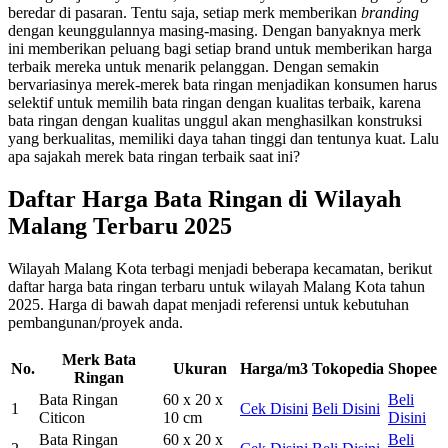
beredar di pasaran. Tentu saja, setiap merk memberikan
branding
dengan keunggulannya masing-masing. Dengan banyaknya merk
ini memberikan peluang bagi setiap brand untuk memberikan harga
terbaik mereka untuk menarik pelanggan. Dengan semakin
bervariasinya merek-merek bata ringan menjadikan konsumen harus
selektif untuk memilih bata ringan dengan kualitas terbaik, karena
bata ringan dengan kualitas unggul akan menghasilkan konstruksi
yang berkualitas, memiliki daya tahan tinggi dan tentunya kuat. Lalu
apa sajakah merek bata ringan terbaik saat ini?
Daftar Harga Bata Ringan di Wilayah
Malang Terbaru 2025
Wilayah Malang Kota terbagi menjadi beberapa kecamatan, berikut
daftar harga bata ringan terbaru untuk wilayah Malang Kota tahun
2025. Harga di bawah dapat menjadi referensi untuk kebutuhan
pembangunan/proyek anda.
Merk Bata
No.
Ukuran
Harga/m3
Tokopedia
Shopee
Ringan
Bata Ringan
60 x 20 x
Beli
1
Cek Disini
Beli Disini
Citicon
10 cm
Disini
Bata Ringan
60 x 20 x
Beli