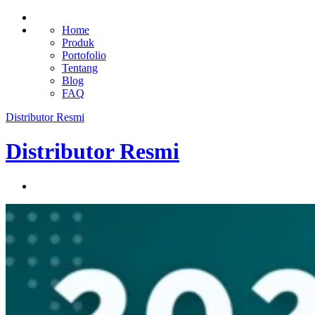
Home
Produk
Portofolio
Tentang
Blog
FAQ
Distributor Resmi
Distributor Resmi