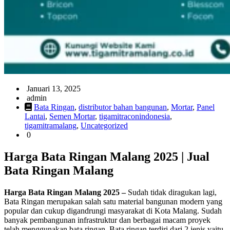
Januari 13, 2025
admin
Bata Ringan
,
distributor bahan bangunan
,
Mortar
,
Panel
Lantai
,
Semen Mortar
,
tigamitraconindonesia
,
tigamitramalang
,
Uncategorized
0
Harga Bata Ringan Malang 2025
|
Jual
Bata Ringan Malang
Harga Bata Ringan Malang 2025 –
Sudah tidak diragukan lagi,
Bata Ringan merupakan salah satu material bangunan modern yang
popular dan cukup digandrungi masyarakat di Kota Malang. Sudah
banyak pembangunan infrastruktur dan berbagai macam proyek
telah menggunakan bata ringan. Bata ringan terdiri dari 2 jenis yaitu,