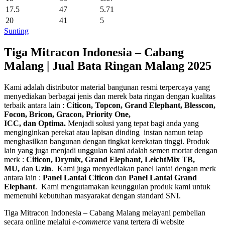
17.5
47
5.71
20
41
5
Sunting
Tiga Mitracon Indonesia – Cabang
Malang | Jual Bata Ringan Malang 2025
Kami adalah distributor material bangunan resmi terpercaya yang
menyediakan berbagai jenis dan merek bata ringan dengan kualitas
terbaik antara lain :
Citicon,
Topcon,
Grand Elephant, Blesscon,
Focon, Bricon, Gracon, Priority One,
ICC, dan Optima.
Menjadi solusi yang tepat bagi anda yang
menginginkan perekat atau lapisan dinding instan namun tetap
menghasilkan bangunan dengan tingkat kerekatan tinggi. Produk
lain yang juga menjadi unggulan kami adalah semen mortar dengan
merk :
Citicon, Drymix, Grand Elephant, LeichtMix TB,
MU,
dan
Uzin
. Kami juga menyediakan panel lantai dengan merk
antara lain :
Panel Lantai Citicon
dan
Panel Lantai Grand
Elephant
.
Kami mengutamakan keunggulan produk kami untuk
memenuhi kebutuhan masyarakat dengan standard SNI.
Tiga Mitracon Indonesia – Cabang Malang melayani pembelian
secara online melalui
e-commerce
yang tertera di website