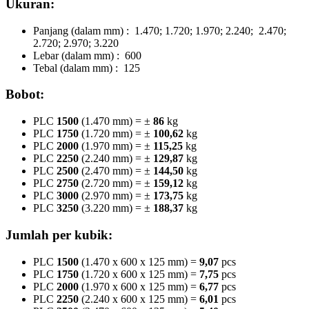
Ukuran:
Panjang (dalam mm) : 1.470; 1.720; 1.970; 2.240; 2.470;
2.720; 2.970; 3.220
Lebar (dalam mm) : 600
Tebal (dalam mm) : 125
Bobot:
PLC
1500
(1.470 mm) = ±
86
kg
PLC
1750
(1.720 mm) = ±
100,62
kg
PLC
2000
(1.970 mm) = ±
115,25
kg
PLC
2250
(2.240 mm) = ±
129,87
kg
PLC
2500
(2.470 mm) = ±
144,50
kg
PLC
2750
(2.720 mm) = ±
159,12
kg
PLC
3000
(2.970 mm) = ±
173,75
kg
PLC
3250
(3.220 mm) = ±
188,37
kg
Jumlah per kubik:
PLC
1500
(1.470 x 600 x 125 mm) =
9,07
pcs
PLC
1750
(1.720 x 600 x 125 mm) =
7,75
pcs
PLC
2000
(1.970 x 600 x 125 mm) =
6,77
pcs
PLC
2250
(2.240 x 600 x 125 mm) =
6,01
pcs