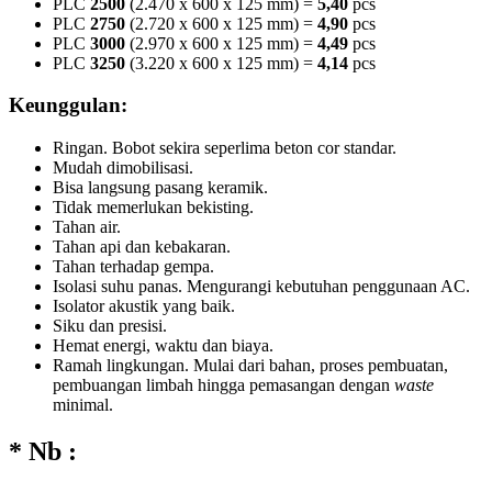
PLC
2500
(2.470 x 600 x 125 mm) =
5,40
pcs
PLC
2750
(2.720 x 600 x 125 mm) =
4,90
pcs
PLC
3000
(2.970 x 600 x 125 mm) =
4,49
pcs
PLC
3250
(3.220 x 600 x 125 mm) =
4,14
pcs
Keunggulan:
Ringan. Bobot sekira seperlima beton cor standar.
Mudah dimobilisasi.
Bisa langsung pasang keramik.
Tidak memerlukan bekisting.
Tahan air.
Tahan api dan kebakaran.
Tahan terhadap gempa.
Isolasi suhu panas. Mengurangi kebutuhan penggunaan AC.
Isolator akustik yang baik.
Siku dan presisi.
Hemat energi, waktu dan biaya.
Ramah lingkungan. Mulai dari bahan, proses pembuatan,
pembuangan limbah hingga pemasangan dengan
waste
minimal.
* Nb :