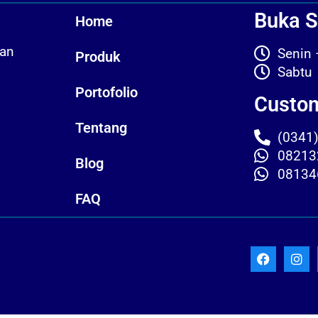
Buka S
Home
kan
Seni
Produk
Sab
Portofolio
Custom
Tentang
(0341
08213
Blog
08134
FAQ