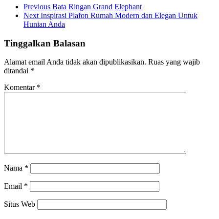
Previous
Bata Ringan Grand Elephant
Next
Inspirasi Plafon Rumah Modern dan Elegan Untuk
Hunian Anda
Tinggalkan Balasan
Alamat email Anda tidak akan dipublikasikan.
Ruas yang wajib
ditandai
*
Komentar
*
Nama
*
Email
*
Situs Web