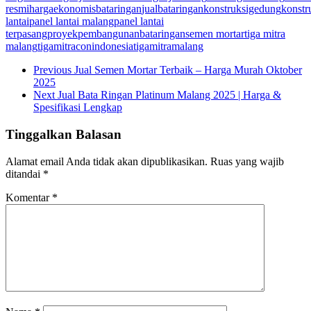
resmi
hargaekonomisbataringan
jualbataringan
konstruksigedung
konstr
lantai
panel lantai malang
panel lantai
terpasang
proyekpembangunanbataringan
semen mortar
tiga mitra
malang
tigamitraconindonesia
tigamitramalang
Previous
Jual Semen Mortar Terbaik – Harga Murah Oktober
2025
Next
Jual Bata Ringan Platinum Malang 2025 | Harga &
Spesifikasi Lengkap
Tinggalkan Balasan
Alamat email Anda tidak akan dipublikasikan.
Ruas yang wajib
ditandai
*
Komentar
*