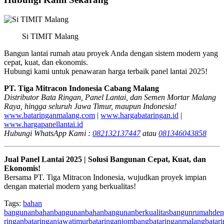
Si TIMIT Malang
Bangun lantai rumah atau proyek Anda dengan sistem modern yang
cepat, kuat, dan ekonomis.
Hubungi kami untuk penawaran harga terbaik panel lantai 2025!
PT. Tiga Mitracon Indonesia Cabang Malang
Distributor Bata Ringan, Panel Lantai, dan Semen Mortar Malang
Raya, hingga seluruh Jawa Timur, maupun Indonesia!
www.bataringanmalang.com
|
www.hargabataringan.id
|
www.hargapanellantai.id
Hubungi WhatsApp Kami :
082132137447
atau
081346043858
Jual Panel Lantai 2025 | Solusi Bangunan Cepat, Kuat, dan
Ekonomis!
Bersama PT. Tiga Mitracon Indonesia, wujudkan proyek impian
dengan material modern yang berkualitas!
Tags:
bahan
bangunan
bahanbangunan
bahanbangunanberkualitas
bangunrumahden
ringan
bataringanjawatimur
bataringanjombang
bataringanmalang
batar