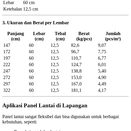
Lebar
60 cm
Ketebalan
12,5 cm
3. Ukuran dan Berat per Lembar
Panjang
Lebar
Tebal
Berat
Jumlah
(cm)
(cm)
(cm)
(kg/pcs)
(pcs/m³)
147
60
12,5
82,6
9,07
172
60
12,5
96,7
7,75
197
60
12,5
110,7
6,77
222
60
12,5
124,7
6,01
247
60
12,5
138,8
5,40
272
60
12,5
153,0
4,90
297
60
12,5
167,0
4,49
322
60
12,5
181,1
4,17
Aplikasi Panel Lantai di Lapangan
Panel lantai sangat fleksibel dan bisa digunakan untuk berbagai
kebutuhan, seperti: